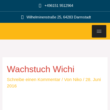
Zum
+496151 9512964
Inhalt
springen
Wilhelminenstraße 25, 64283 Darmstadt
Wachstuch Wichi
Schreibe einen Kommentar
/ Von
Niko
/
28. Juni
2016