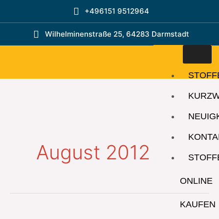
Zum
+496151 9512964
Inhalt
springen
Wilhelminenstraße 25, 64283 Darmstadt
STOFF
KURZ
NEUIG
KONTA
August 2012
STOFF
ONLINE
KAUFEN