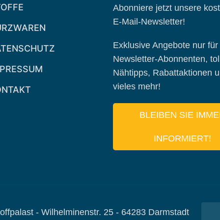
TOFFE
Abonniere jetzt unsere kos
E-Mail-Newsletter!
URZWAREN
Exklusive Angebote nur für
ATENSCHUTZ
Newsletter-Abonnenten, tol
MPRESSUM
Nähtipps, Rabattaktionen 
vieles mehr!
ONTAKT
BLEIBEN SIE IMM
INFORMIERT!
offpalast - Wilhelminenstr. 25 - 64283 Darmstadt