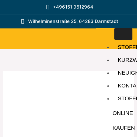
Zum
+496151 9512964
Inhalt
springen
Wilhelminenstraße 25, 64283 Darmstadt
STOFF
KURZ
NEUIG
KONTA
STOFF
ONLINE
KAUFEN