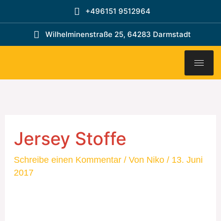
Zum
+496151 9512964
Inhalt
springen
Wilhelminenstraße 25, 64283 Darmstadt
Jersey Stoffe
Schreibe einen Kommentar
/ Von
Niko
/
13. Juni
2017