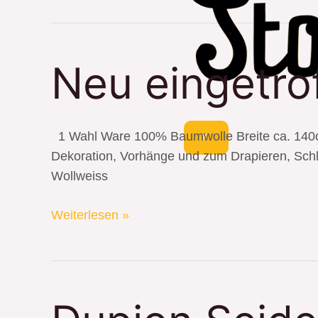
Neu
Neu eingetro
eingetroffen:
Baumwollsamt
1 Wahl Ware 100% Baumwolle Breite ca. 140cm 
X
Dekoration, Vorhänge und zum Drapieren, Schlin
Wollweiss
Weiterlesen »
Dupion