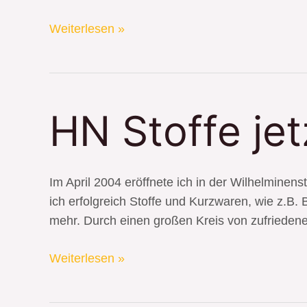
Weiterlesen »
HN
HN Stoffe jet
Stoffe
jetzt
endlich
Im April 2004 eröffnete ich in der Wilhelmine
mit
ich erfolgreich Stoffe und Kurzwaren, wie z.B.
Website
mehr. Durch einen großen Kreis von zufrieden
Weiterlesen »