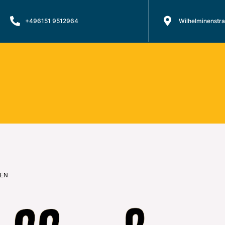
+496151 9512964
Wilhelminenstr
FEN