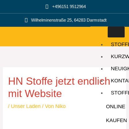
Zum
+496151 9512964
Inhalt
springen
Wilhelminenstraße 25, 64283 Darmstadt
STOFF
KURZ
NEUIG
HN Stoffe jetzt endlich
KONTA
mit Website
STOFF
/
Unser Laden
/ Von
Niko
ONLINE
KAUFEN