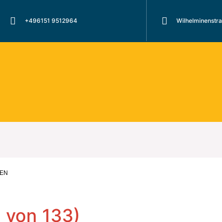
+496151 9512964
Wilhelminenstr
FEN
8 von 133)