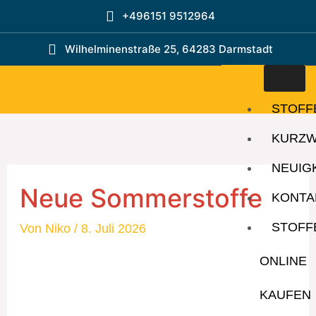
Zum
+496151 9512964
Inhalt
springen
Wilhelminenstraße 25, 64283 Darmstadt
STOFF
KURZ
NEUIG
Neue Sommerstoffe
KONTA
STOFF
Von
Niko
/
8. Juli 2026
ONLINE
KAUFEN