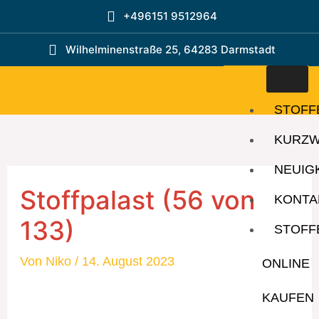
Zum
+496151 9512964
Inhalt
springen
Wilhelminenstraße 25, 64283 Darmstadt
STOFF
KURZ
NEUIG
Stoffpalast (56 von
KONTA
133)
STOFF
Von
Niko
/
14. August 2023
ONLINE
KAUFEN