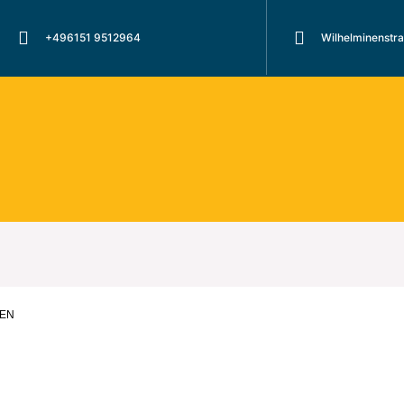
+496151 9512964
Wilhelminenstr
FEN