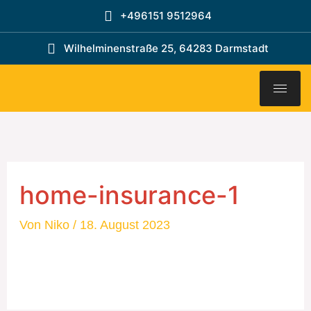
Zum
+496151 9512964
Inhalt
springen
Wilhelminenstraße 25, 64283 Darmstadt
home-insurance-1
Von
Niko
/
18. August 2023