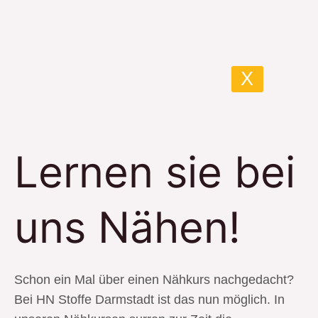
Lernen
sie
bei
uns
X
Nähen!
Lernen sie bei
uns Nähen!
Schon ein Mal über einen Nähkurs nachgedacht?
Bei HN Stoffe Darmstadt ist das nun möglich. In