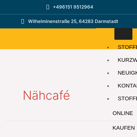
Zum
+496151 9512964
Inhalt
springen
Wilhelminenstraße 25, 64283 Darmstadt
STOFF
KURZ
NEUIG
KONTA
Nähcafé
STOFF
ONLINE
KAUFEN