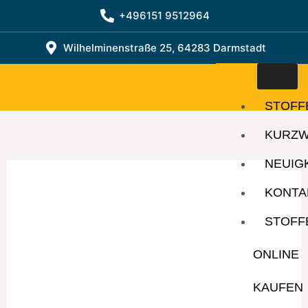
Zum
+496151 9512964
Inhalt
springen
Wilhelminenstraße 25, 64283 Darmstadt
STOFF
KURZ
NEUIG
KONTA
STOFF
ONLINE
KAUFEN