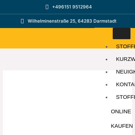
Zum
+496151 9512964
Inhalt
springen
Wilhelminenstraße 25, 64283 Darmstadt
STOFF
KURZ
NEUIG
KONTA
STOFF
ONLINE
KAUFEN