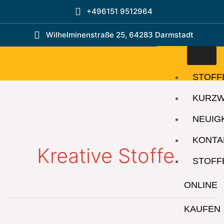
Zum
+496151 9512964
Inhalt
springen
Wilhelminenstraße 25, 64283 Darmstadt
STOFF
KURZ
NEUIG
KONTA
Kreative Stoffe
STOFF
ONLINE
KAUFEN