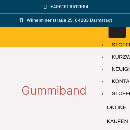
Zum
+496151 9512964
Inhalt
springen
Wilhelminenstraße 25, 64283 Darmstadt
STOFF
KURZ
NEUIG
KONTA
Gummiband
STOFF
ONLINE
KAUFEN