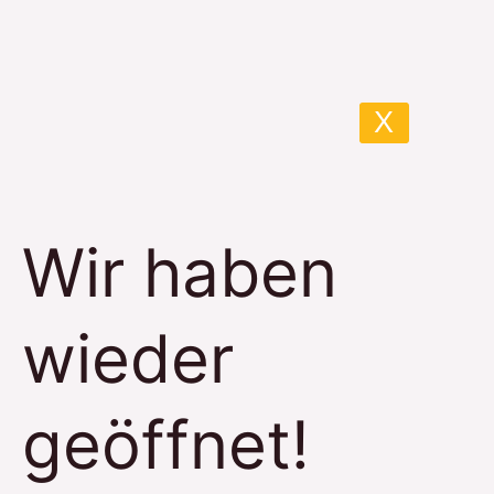
Wir
haben
wieder
geöffnet!
X
Wir haben
wieder
geöffnet!