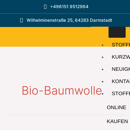
Zum
+496151 9512964
Inhalt
springen
Wilhelminenstraße 25, 64283 Darmstadt
STOFF
KURZ
NEUIG
KONTA
Bio-Baumwolle
STOFF
ONLINE
KAUFEN