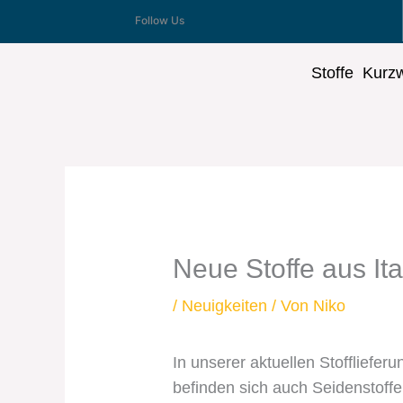
Zum
Follow Us
Inhalt
springen
Stoffe
Kurz
Neue Stoffe aus Ital
/
Neuigkeiten
/ Von
Niko
In unserer aktuellen Stoffliefe
befinden sich auch Seidenstoffe