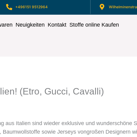
+496151 9512964
Wilhelminenstr
waren
Neuigkeiten
Kontakt
Stoffe online Kaufen
ien! (Etro, Gucci, Cavalli)
rung aus Italien sind wieder exklusive und wunderschöne
, Baumwollstoffe sowie Jerseys vongroßen Designern wie