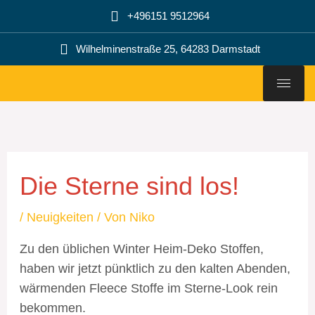
Zum
+496151 9512964
Inhalt
springen
Wilhelminenstraße 25, 64283 Darmstadt
Die Sterne sind los!
/
Neuigkeiten
/ Von
Niko
Zu den üblichen Winter Heim-Deko Stoffen,
haben wir jetzt pünktlich zu den kalten Abenden,
wärmenden Fleece Stoffe im Sterne-Look rein
bekommen.